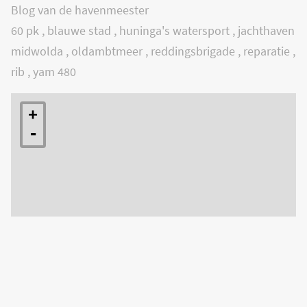
Blog van de havenmeester
60 pk
,
blauwe stad
,
huninga's watersport
,
jachthaven
midwolda
,
oldambtmeer
,
reddingsbrigade
,
reparatie
,
rib
,
yam 480
+
-