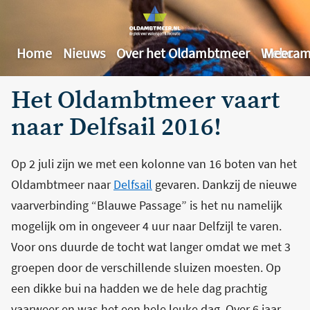
Home
Nieuws
Over het Oldambtmeer
Webcam
Meer
Het Oldambtmeer vaart
naar Delfsail 2016!
Op 2 juli zijn we met een kolonne van 16 boten van het
Oldambtmeer naar
Delfsail
gevaren. Dankzij de nieuwe
vaarverbinding “Blauwe Passage” is het nu namelijk
mogelijk om in ongeveer 4 uur naar Delfzijl te varen.
Voor ons duurde de tocht wat langer omdat we met 3
groepen door de verschillende sluizen moesten. Op
een dikke bui na hadden we de hele dag prachtig
vaarweer en was het een hele leuke dag. Over 6 jaar