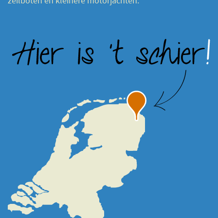
zeilboten en kleinere motorjachten.