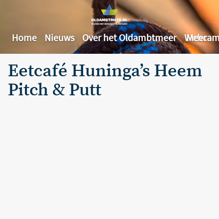
Home
Nieuws
Over het Oldambtmeer
Webcam
Meer
Eetcafé Huninga’s Heem
Pitch & Putt