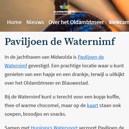
Home
Nieuws
Over het Oldambtmeer
Webcam
Meer
Paviljoen de Waternimf
In de jachthaven van Midwolda is
Paviljoen de
Waternimf
gevestigd. Een prachtige locatie waar u kunt
genieten van een hapje en een drankje, terwijl u uitkijkt
over het Oldambtmeer en Blauwestad.
Bij de Waternimf kunt u terecht voor een kopje koffie,
thee of warme chocomel, maar op de
kaart
staan ook
soepen, broodjes en snacks.
Samen met
Huninga’s Watersport
verzorgt Paviljoen de