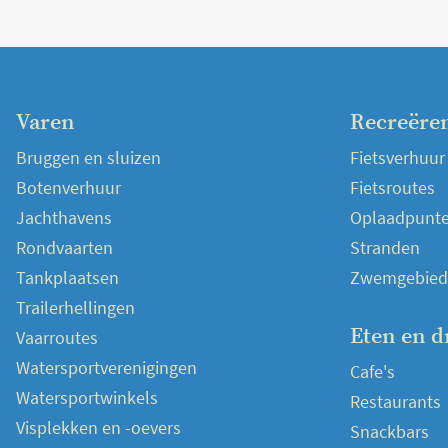
Varen
Recreëre
Bruggen en sluizen
Fietsverhuur
Botenverhuur
Fietsroutes
Jachthavens
Oplaadpunten
Rondvaarten
Stranden
Tankplaatsen
Zwemgebied
Trailerhellingen
Eten en d
Vaarroutes
Watersportverenigingen
Cafe's
Watersportwinkels
Restaurants
Visplekken en -oevers
Snackbars