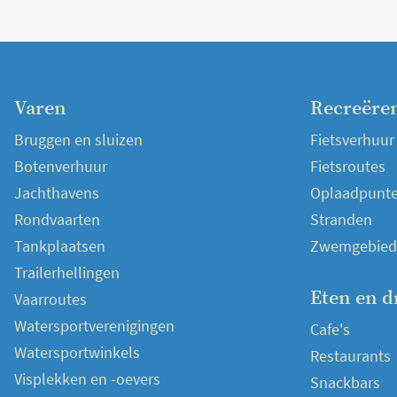
Varen
Recreëre
Bruggen en sluizen
Fietsverhuur
Botenverhuur
Fietsroutes
Jachthavens
Oplaadpunten
Rondvaarten
Stranden
Tankplaatsen
Zwemgebied
Trailerhellingen
Eten en d
Vaarroutes
Watersportverenigingen
Cafe's
Watersportwinkels
Restaurants
Visplekken en -oevers
Snackbars