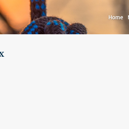
Home
x