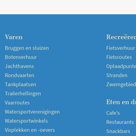
Varen
Recreëre
Bruggen en sluizen
Fietsverhuur
Botenverhuur
Fietsroutes
Jachthavens
Oplaadpunten
Rondvaarten
Stranden
Tankplaatsen
Zwemgebied
Trailerhellingen
Eten en d
Vaarroutes
Watersportverenigingen
Cafe's
Watersportwinkels
Restaurants
Visplekken en -oevers
Snackbars