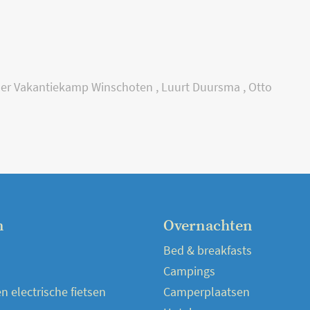
der Vakantiekamp Winschoten
,
Luurt Duursma
,
Otto
n
Overnachten
Bed & breakfasts
Campings
 electrische fietsen
Camperplaatsen