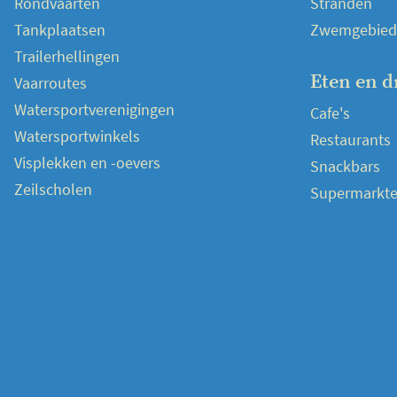
Rondvaarten
Stranden
Tankplaatsen
Zwemgebied
Trailerhellingen
Eten en d
Vaarroutes
Watersportverenigingen
Cafe's
Watersportwinkels
Restaurants
Visplekken en -oevers
Snackbars
Zeilscholen
Supermarkt