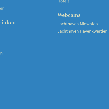
Hotels
en
Webcams
rinken
Jachthaven Midwolda
Jachthaven Havenkwartier
en