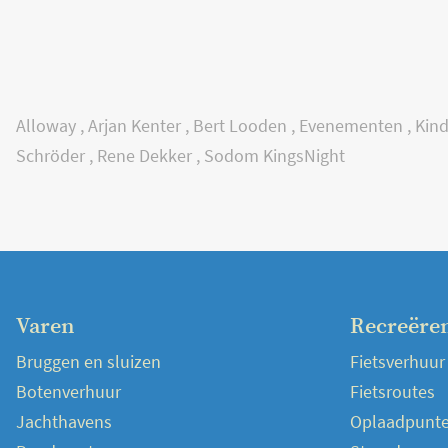
Alloway
,
Arjan Kenter
,
Bert Looden
,
Evenementen
,
Kin
Schröder
,
Rene Dekker
,
Sodom KingsNight
Varen
Recreëre
Bruggen en sluizen
Fietsverhuur
Botenverhuur
Fietsroutes
Jachthavens
Oplaadpunten