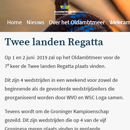
Home
Nieuws
Over het Oldambtmeer
Webcam
Meer
Twee landen Regatta
Op 1 en 2 juni 2019 zal op het Oldambtmeer voor de
e
7
keer de Twee landen Regatta plaats vinden.
Dit zijn 4 wedstrijden in een weekend voor zowel de
beginnende als de gevorderde wedstrijdzeilers die
georganiseerd worden door WVO en WSC Loga samen.
Tevens wordt om de Groninger Kampioenschap
gezeild. Dit zijn wedstrijden die op 4 van de vijf
Groningse meren plaats vinden in geplande