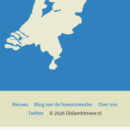
Nieuws
Blog van de havenmeester
Over ons
Twitter
© 2026 Oldambtmeer.nl