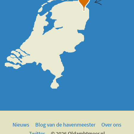
Nieuws
Blog van de havenmeester
Over ons
Twitter
© 2026 Oldambtmeer.nl