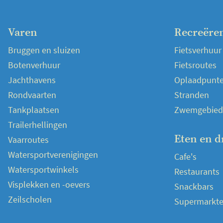
Varen
Recreëre
Bruggen en sluizen
Fietsverhuur
Botenverhuur
Fietsroutes
Jachthavens
Oplaadpunten
Rondvaarten
Stranden
Tankplaatsen
Zwemgebied
Trailerhellingen
Eten en d
Vaarroutes
Watersportverenigingen
Cafe's
Watersportwinkels
Restaurants
Visplekken en -oevers
Snackbars
Zeilscholen
Supermarkt