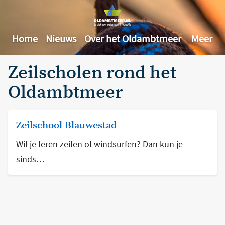
Home
Nieuws
Over het Oldambtmeer
Meer
Zeilscholen rond het
Oldambtmeer
Zeilschool Blauwestad
Wil je leren zeilen of windsurfen? Dan kun je
sinds…