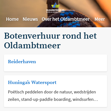
Home
Nieuws
Over het Oldambtmeer
Meer
Botenverhuur rond het
Oldambtmeer
Reiderhaven
Huninga’s Watersport
Poëtisch peddelen door de natuur, wedstrijden
zeilen, stand-up-paddle boarding, windsurfen…