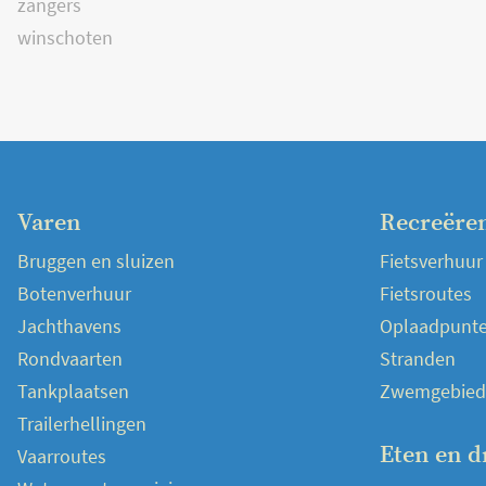
zangers
winschoten
Varen
Recreëre
Bruggen en sluizen
Fietsverhuur
Botenverhuur
Fietsroutes
Jachthavens
Oplaadpunten
Rondvaarten
Stranden
Tankplaatsen
Zwemgebied
Trailerhellingen
Eten en d
Vaarroutes