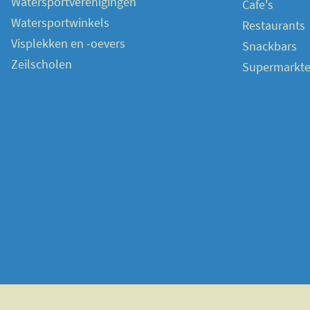
Watersportverenigingen
Cafe's
Watersportwinkels
Restaurants
Visplekken en -oevers
Snackbars
Zeilscholen
Supermarkt