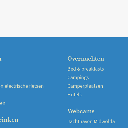
n
Overnachten
Bed & breakfasts
Campings
 electrische fietsen
Camperplaatsen
Hotels
en
Webcams
rinken
Jachthaven Midwolda