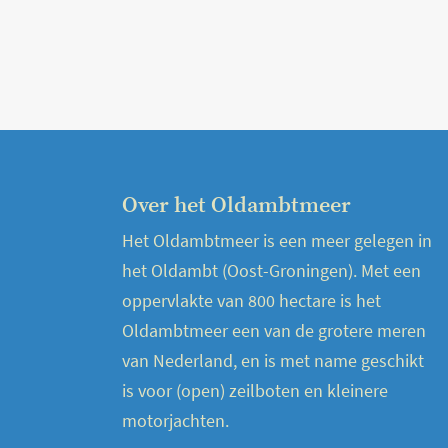
Over het Oldambtmeer
Het Oldambtmeer is een meer gelegen in
het Oldambt (Oost-Groningen). Met een
oppervlakte van 800 hectare is het
Oldambtmeer een van de grotere meren
van Nederland, en is met name geschikt
is voor (open) zeilboten en kleinere
motorjachten.