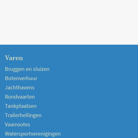
Varen
Bruggen en sluizen
Botenverhuur
Jachthavens
Rondvaarten
Tankplaatsen
Trailerhellingen
Vaarroutes
Watersportverenigingen