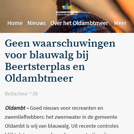
Home
Nieuws
Over het Oldambtmeer
Meer
Geen waarschuwingen
voor blauwalg bij
Beertsterplas en
Oldambtmeer
Redacteur ^JB
Oldambt –
Goed nieuws voor recreanten en
zwemliefhebbers: het zwemwater in de gemeente
Oldambt is vrij van blauwalg. Uit recente controles