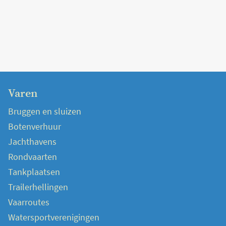
Varen
Bruggen en sluizen
Botenverhuur
Jachthavens
Rondvaarten
Tankplaatsen
Trailerhellingen
Vaarroutes
Watersportverenigingen