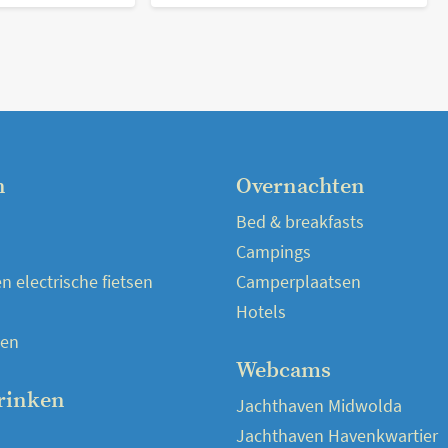
n
Overnachten
Bed & breakfasts
Campings
 electrische fietsen
Camperplaatsen
Hotels
en
Webcams
rinken
Jachthaven Midwolda
Jachthaven Havenkwartier