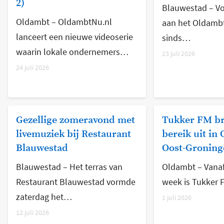
2)
Blauwestad – Vo
Oldambt – OldambtNu.nl
aan het Oldamb
lanceert een nieuwe videoserie
sinds…
waarin lokale ondernemers…
23 juli 2026
24 juli 2026
Gezellige zomeravond met
Tukker FM br
livemuziek bij Restaurant
bereik uit in
Blauwestad
Oost-Groning
Blauwestad – Het terras van
Oldambt – Vanaf
Restaurant Blauwestad vormde
week is Tukker
zaterdag het…
1 juli 2026
12 juli 2026