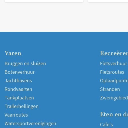
Varen
Recreëre
Bruggen en sluizen
Fietsverhuur
Botenverhuur
Fietsroutes
Jachthavens
Oplaadpunten
Rondvaarten
Stranden
Tankplaatsen
Zwemgebied
Trailerhellingen
Eten en d
Vaarroutes
Watersportverenigingen
Cafe's