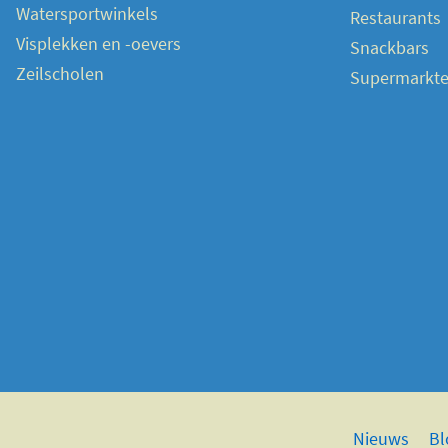
Watersportwinkels
Restaurants
Visplekken en -oevers
Snackbars
Zeilscholen
Supermarkt
Nieuws
Bl