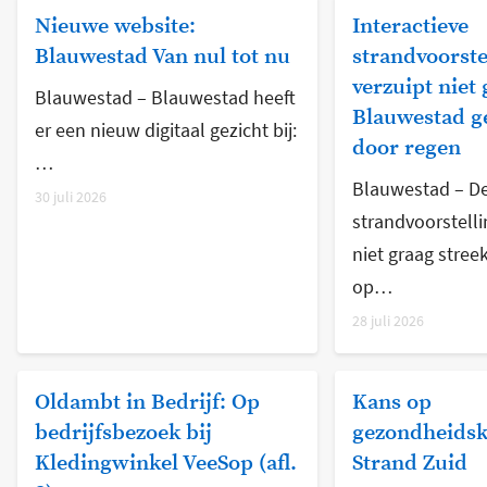
Nieuwe website:
Interactieve
Blauwestad Van nul tot nu
strandvoorste
verzuipt niet 
Blauwestad – Blauwestad heeft
Blauwestad g
er een nieuw digitaal gezicht bij:
door regen
…
Blauwestad – De
30 juli 2026
strandvoorstelli
niet graag stree
op…
28 juli 2026
Oldambt in Bedrijf: Op
Kans op
bedrijfsbezoek bij
gezondheidsk
Kledingwinkel VeeSop (afl.
Strand Zuid