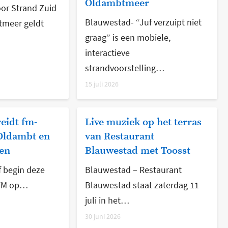
Oldambtmeer
or Strand Zuid
Blauwestad- “Juf verzuipt niet
tmeer geldt
graag” is een mobiele,
interactieve
strandvoorstelling…
15 juli 2026
eidt fm-
Live muziek op het terras
 Oldambt en
van Restaurant
en
Blauwestad met Toosst
 begin deze
Blauwestad – Restaurant
 FM op…
Blauwestad staat zaterdag 11
juli in het…
30 juni 2026