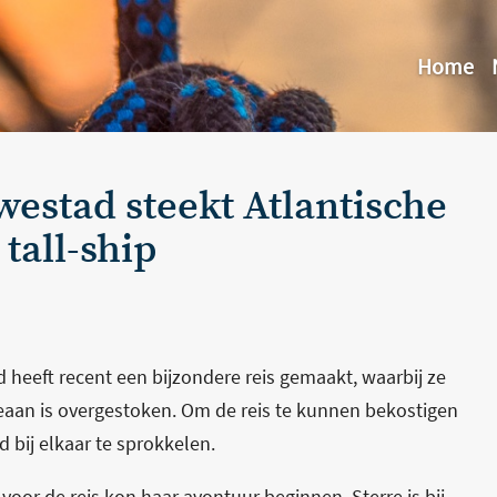
Home
uwestad steekt Atlantische
tall-ship
d heeft recent een bijzondere reis gemaakt, waarbij ze
ceaan is overgestoken. Om de reis te kunnen bekostigen
d bij elkaar te sprokkelen.
or de reis kon haar avontuur beginnen. Sterre is bij