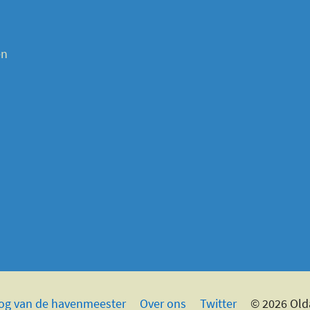
en
og van de havenmeester
Over ons
Twitter
© 2026 Ol