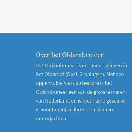
Over het Oldambtmeer
Het Oldambtmeer is een meer gelegen in
het Oldambt (Oost-Groningen). Met een
oppervlakte van 800 hectare is het
Oldambtmeer een van de grotere meren
van Nederland, en is met name geschikt
is voor (open) zeilboten en kleinere
motorjachten.