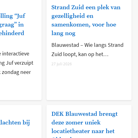
Strand Zuid een plek van
lling “Juf
gezelligheid en
graag” in
samenkomen, voor hoe
ehinderd
lang nog
Blauwestad – Wie langs Strand
 interactieve
Zuid loopt, kan op het…
ng Juf verzuipt
27 juli 2026
k zondag neer
DEK Blauwestad brengt
lachten bij
deze zomer uniek
locatietheater naar het