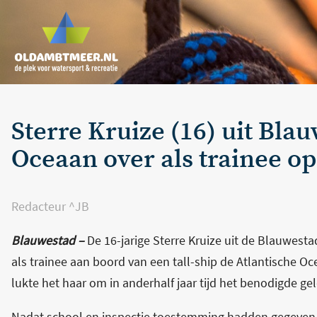
Sterre Kruize (16) uit Bla
Oceaan over als trainee op 
Redacteur ^JB
Blauwestad –
De 16-jarige Sterre Kruize uit de Blauwesta
als trainee aan boord van een tall-ship de Atlantische O
lukte het haar om in anderhalf jaar tijd het benodigde gel
Nadat school en inspectie toestemming hadden gegeven vo