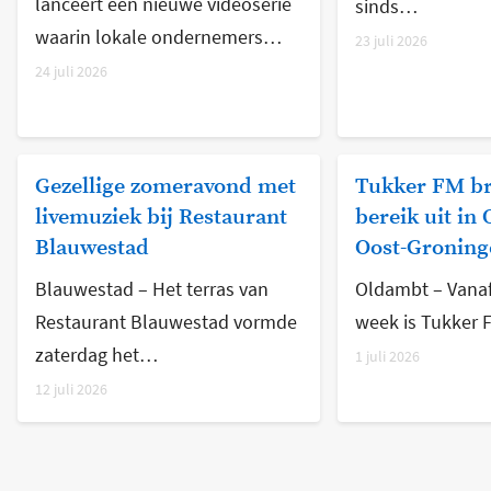
lanceert een nieuwe videoserie
sinds…
waarin lokale ondernemers…
23 juli 2026
24 juli 2026
Gezellige zomeravond met
Tukker FM br
livemuziek bij Restaurant
bereik uit in
Blauwestad
Oost-Groning
Blauwestad – Het terras van
Oldambt – Vanaf
Restaurant Blauwestad vormde
week is Tukker
zaterdag het…
1 juli 2026
12 juli 2026