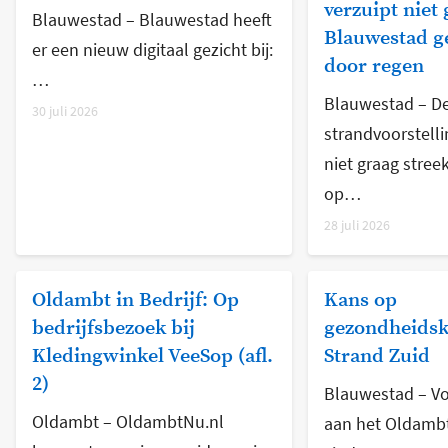
verzuipt niet 
Blauwestad – Blauwestad heeft
Blauwestad g
er een nieuw digitaal gezicht bij:
door regen
…
Blauwestad – De
30 juli 2026
strandvoorstelli
niet graag stree
op…
28 juli 2026
Oldambt in Bedrijf: Op
Kans op
bedrijfsbezoek bij
gezondheidsk
Kledingwinkel VeeSop (afl.
Strand Zuid
2)
Blauwestad – Vo
Oldambt – OldambtNu.nl
aan het Oldamb