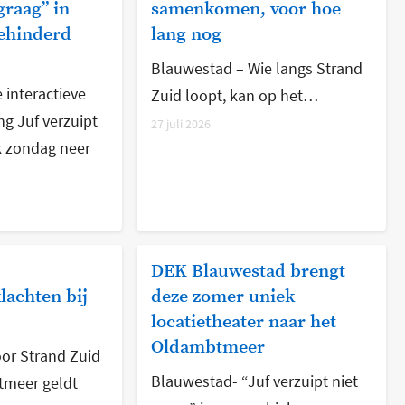
graag” in
samenkomen, voor hoe
ehinderd
lang nog
Blauwestad – Wie langs Strand
 interactieve
Zuid loopt, kan op het…
ng Juf verzuipt
27 juli 2026
k zondag neer
DEK Blauwestad brengt
lachten bij
deze zomer uniek
locatietheater naar het
Oldambtmeer
or Strand Zuid
Blauwestad- “Juf verzuipt niet
tmeer geldt