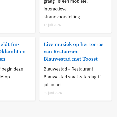
graag” is een mobiele,
interactieve
strandvoorstelling…
15 juli 2026
eidt fm-
Live muziek op het terras
 Oldambt en
van Restaurant
en
Blauwestad met Toosst
 begin deze
Blauwestad – Restaurant
 FM op…
Blauwestad staat zaterdag 11
juli in het…
30 juni 2026