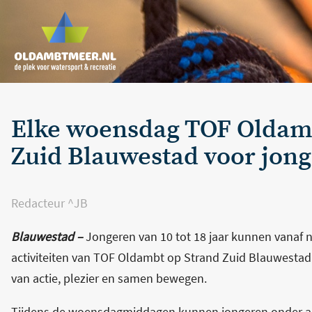
Elke woensdag TOF Oldambt
Zuid Blauwestad voor jon
Redacteur ^JB
Blauwestad –
Jongeren van 10 tot 18 jaar kunnen vana
activiteiten van TOF Oldambt op Strand Zuid Blauwestad. 
van actie, plezier en samen bewegen.
Tijdens de woensdagmiddagen kunnen jongeren onder a