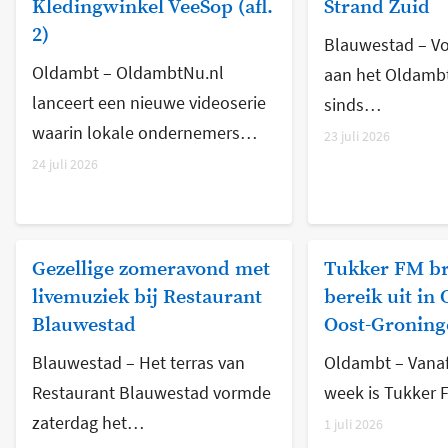
Kledingwinkel VeeSop (afl.
Strand Zuid
2)
Blauwestad – Vo
Oldambt – OldambtNu.nl
aan het Oldamb
lanceert een nieuwe videoserie
sinds…
waarin lokale ondernemers…
23 juli 2026
24 juli 2026
Gezellige zomeravond met
Tukker FM br
livemuziek bij Restaurant
bereik uit in
Blauwestad
Oost-Groning
Blauwestad – Het terras van
Oldambt – Vanaf
Restaurant Blauwestad vormde
week is Tukker
zaterdag het…
1 juli 2026