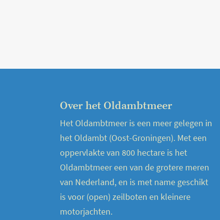
Over het Oldambtmeer
Het Oldambtmeer is een meer gelegen in
het Oldambt (Oost-Groningen). Met een
oppervlakte van 800 hectare is het
Oldambtmeer een van de grotere meren
van Nederland, en is met name geschikt
is voor (open) zeilboten en kleinere
motorjachten.