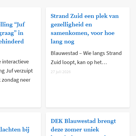
Strand Zuid een plek van
lling “Juf
gezelligheid en
graag” in
samenkomen, voor hoe
ehinderd
lang nog
Blauwestad – Wie langs Strand
 interactieve
Zuid loopt, kan op het…
ng Juf verzuipt
27 juli 2026
k zondag neer
DEK Blauwestad brengt
lachten bij
deze zomer uniek