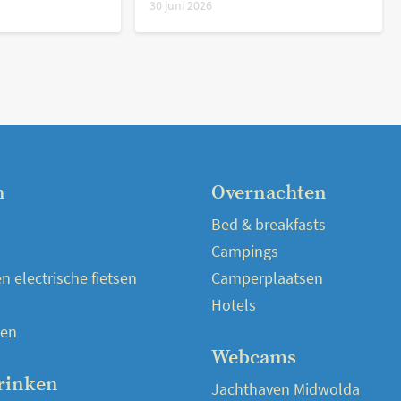
30 juni 2026
n
Overnachten
Bed & breakfasts
Campings
 electrische fietsen
Camperplaatsen
Hotels
en
Webcams
rinken
Jachthaven Midwolda