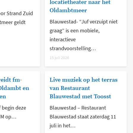
locatietheater naar het
Oldambtmeer
or Strand Zuid
Blauwestad- “Juf verzuipt niet
tmeer geldt
graag” is een mobiele,
interactieve
strandvoorstelling…
15 juli 2026
eidt fm-
Live muziek op het terras
 Oldambt en
van Restaurant
en
Blauwestad met Toosst
 begin deze
Blauwestad – Restaurant
 FM op…
Blauwestad staat zaterdag 11
juli in het…