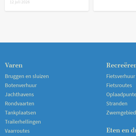
12 juli 2026
Varen
Recreëre
Bruggen en sluizen
Fietsverhuur
Botenverhuur
Fietsroutes
Jachthavens
Oplaadpunten
Rondvaarten
Stranden
Tankplaatsen
Zwemgebied
Trailerhellingen
Eten en d
Vaarroutes