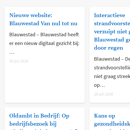
Nieuwe website:
Interactieve
Blauwestad Van nul tot nu
strandvoorste
verzuipt niet 
Blauwestad – Blauwestad heeft
Blauwestad g
er een nieuw digitaal gezicht bij:
door regen
…
Blauwestad – De
30 juli 2026
strandvoorstelli
niet graag stree
op…
28 juli 2026
Oldambt in Bedrijf: Op
Kans op
bedrijfsbezoek bij
gezondheidsk