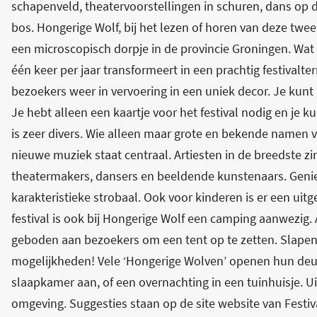
schapenveld, theatervoorstellingen in schuren, dans op d
bos. Hongerige Wolf, bij het lezen of horen van deze t
een microscopisch dorpje in de provincie Groningen. Wat 
één keer per jaar transformeert in een prachtig festivalte
bezoekers weer in vervoering in een uniek decor. Je ku
Je hebt alleen een kaartje voor het festival nodig en je ku
is zeer divers. Wie alleen maar grote en bekende namen
nieuwe muziek staat centraal. Artiesten in de breedste zi
theatermakers, dansers en beeldende kunstenaars. Geniet
karakteristieke strobaal. Ook voor kinderen is er een ui
festival is ook bij Hongerige Wolf een camping aanwezig.
geboden aan bezoekers om een tent op te zetten. Slapen
mogelijkheden! Vele ‘Hongerige Wolven’ openen hun deur
slaapkamer aan, of een overnachting in een tuinhuisje. Ui
omgeving. Suggesties staan op de site website van Festiv