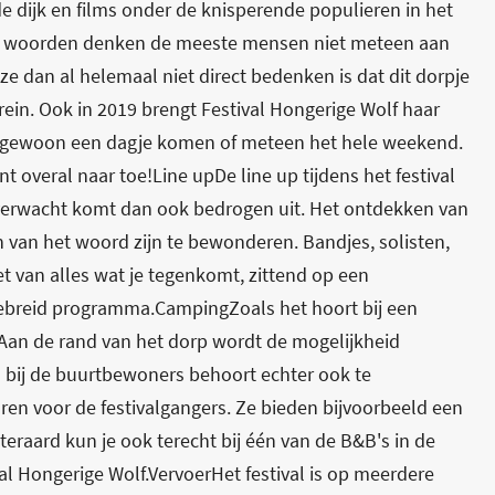
e dijk en films onder de knisperende populieren in het
wee woorden denken de meeste mensen niet meteen aan
ze dan al helemaal niet direct bedenken is dat dit dorpje
rrein. Ook in 2019 brengt Festival Hongerige Wolf haar
nt gewoon een dagje komen of meteen het hele weekend.
nt overal naar toe!Line upDe line up tijdens het festival
 verwacht komt dan ook bedrogen uit. Het ontdekken van
n van het woord zijn te bewonderen. Bandjes, solisten,
 van alles wat je tegenkomt, zittend op een
tgebreid programma.CampingZoals het hoort bij een
 Aan de rand van het dorp wordt de mogelijkheid
 bij de buurtbewoners behoort echter ook te
en voor de festivalgangers. Ze bieden bijvoorbeeld een
teraard kun je ook terecht bij één van de B&B's in de
al Hongerige Wolf.VervoerHet festival is op meerdere